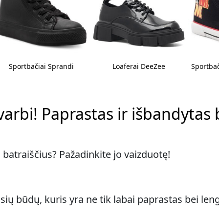
Sportbačiai Sprandi
Loaferai DeeZee
Sportba
varbi! Paprastas ir išbandytas 
i batraiščius? Pažadinkite jo vaizduotę!
ių būdų, kuris yra ne tik labai paprastas bei lengv