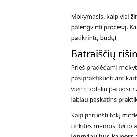
Mokymasis, kaip visi ži
palengvinti procesą. Kai
patikrintų būdų!
Batraiščių riš
Prieš pradėdami mokytis
pasipraktikuoti ant kar
vien modelio paruošimas
labiau paskatins prakti
Kaip paruošti tokį mode
rinkitės mamos, tėčio a
lengviau bus ką nors