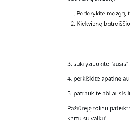
Padarykite mazgą, t. 
Kiekvieną batraiščio 
3. sukryžiuokite “ausis”
4. perkiškite apatinę au
5. patraukite abi ausis i
Pažiūrėję toliau pateik
kartu su vaiku!