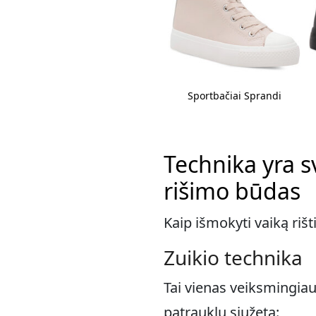
Kedai Nelli Blu
Sportbačiai Sprandi
Technika yra s
rišimo būdas
Kaip išmokyti vaiką rišt
Zuikio technika
Tai vienas veiksmingiaus
patrauklų siužetą: