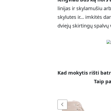
linijas ir skylamušiu arb
skylutes ir… imkitės dar
dviejų skirtingų spalvų 
Kad mokytis rišti batr
Taip p