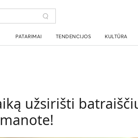
PATARIMAI
TENDENCIJOS
KULTŪRA
iką užsirišti batraišči
 manote!