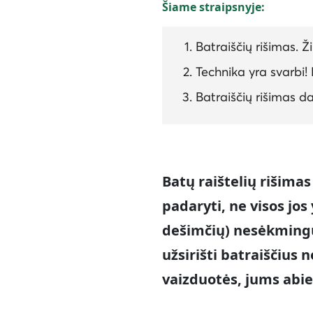
Šiame straipsnyje:
Batraiščių rišimas. Ž
Technika yra svarbi!
Batraiščių rišimas da
Batų raištelių rišima
padaryti, ne visos jos
dešimčių) nesėkming
užsirišti batraiščius 
vaizduotės, jums abi