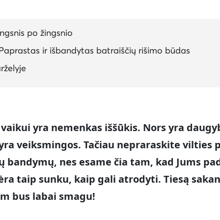
ingsnis po žingsnio
 Paprastas ir išbandytas batraiščių rišimo būdas
rželyje
s vaikui yra nemenkas iššūkis. Nors yra daugy
 yra veiksmingos. Tačiau nepraraskite vilties p
ų bandymų, nes esame čia tam, kad Jums pa
nėra taip sunku, kaip gali atrodyti. Tiesą sakan
em bus labai smagu!