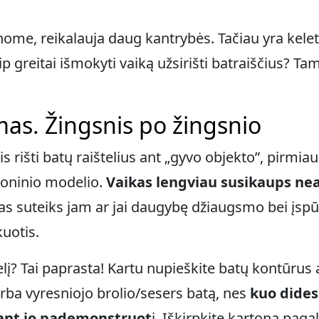
nome, reikalauja daug kantrybės. Tačiau yra kelet
p greitai išmokyti vaiką užsirišti batraiščius? Ta
imas. Žingsnis po žingsnio
 rišti batų raištelius ant „gyvo objekto”, pirmiau
toninio modelio.
Vaikas lengviau susikaups n
 suteiks jam ar jai daugybę džiaugsmo bei įspūdž
kuotis.
lį? Tai paprasta! Kartu nupieškite batų kontūrus 
rba vyresniojo brolio/sesers batą, nes
kuo dides
 ant jo pademonstruot
i. Iškirpkite kartoną paga