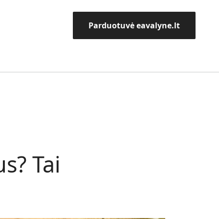
Parduotuvė eavalyne.lt
us? Tai