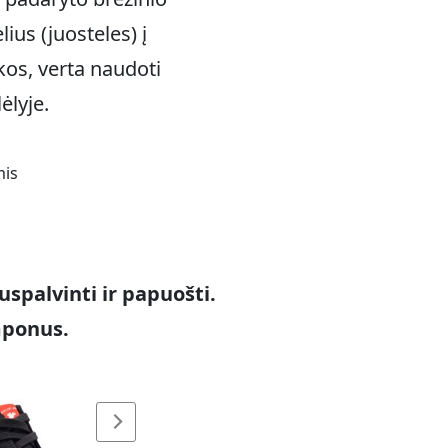
lius (juosteles) į
kos, verta naudoti
ėlyje.
uspalvinti ir papuošti.
mponus.