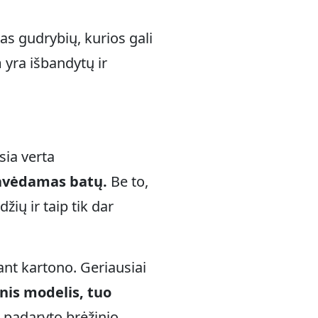
as gudrybių, kurios gali
m yra išbandytų ir
sia verta
eavėdamas batų.
Be to,
ių ir taip tik dar
ant kartono. Geriausiai
nis modelis, tuo
l padaryto brėžinio