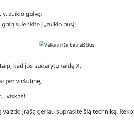
y. zuikio galvą;
galą sulenkite į „zuikio ausį”,
 taip, kad jos sudarytų raidę X,
sį per viršutinę,
r… viskas!
tą vaizdo įrašą geriau suprasite šią techniką. Re