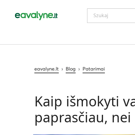
Szukaj
eavalyne.lt
›
Blog
›
Patarimai
Kaip išmokyti va
paprasčiau, nei