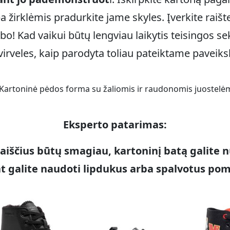
a žirklėmis pradurkite jame skyles. Įverkite raište
bo! Kad vaikui būtų lengviau laikytis teisingos se
virveles, kaip parodyta toliau pateiktame paveiksl
Eksperto patarimas:
aiščius būtų smagiau, kartoninį batą galite n
at galite naudoti lipdukus arba spalvotus po