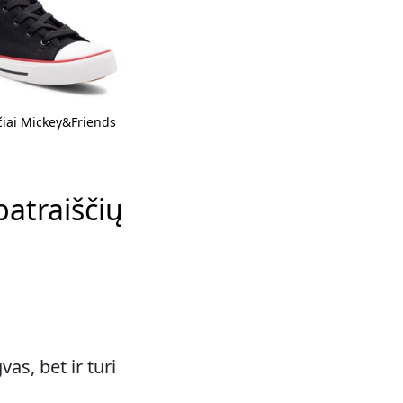
čiai Mickey&Friends
batraiščių
as, bet ir turi