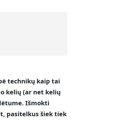
bė technikų kaip tai
o kelių (ar net kelių
dėtume. Išmokti
t, pasitelkus šiek tiek