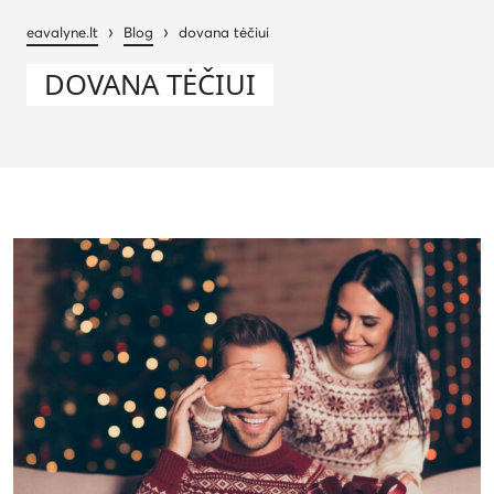
›
›
eavalyne.lt
Blog
dovana tėčiui
DOVANA TĖČIUI