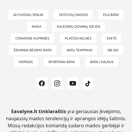
ALYVUOGIŲ SPALVA
VESTUVIŲ ĮVAIZDIS
FILA BATAI
MADA
KALĖDINIŲ DOVANŲ IDĖJOS
CONVERSE KUPRINĖS
PLAČIOS KELNĖS
EKETĖ
ŽIEMINIAI BĖGIMO BATAI
BATŲ TEMPIMAS
NB 550
VIDPADIS
SPORTINIAI BATAI
BATAI Į KALNUS
Eavalyne.lt tinklaraštis
yra geriausias įkvėpimo,
naujausių mados tendencijų ir aprangos idėjų šaltinis.
Mūsų redakcijos komandą sudaro mados gerbėjai ir